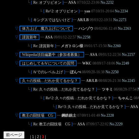
└
[
Re: オブリビオン
]
━
ASA
07/10/22-23:06
No.2232
└
[
Re^2: オブリビオン
]
━
yan
07/10/31-20:04
No.2234
└
[
キングスではないけど
]
━
AR/LB
09/03/22-19:51
No.2273
▽
･
体力上げ、魔力上げについて
･
━
ハンゾウ
09/02/06-12:49
No.2263
▽
･
謹賀新年
･
━
ASA
09/01/12-22:57
No.2258
└
[
Re: 謹賀新年
]
━
メガトロン様
09/01/17-15:50
No.2260
▽
･
Wikipedia項目編纂中（参加者募集）
･
━
ASA
09/01/12-22:56
No.2257
▽
･
はじめして＆Ⅳについての質問
･
━
WKC
08/09/17-18:06
No.2249
└
[
Ⅳでのレベル上げ
]
━
ぼんべ
08/09/20-16:38
No.2250
▽
･
久々の投稿…だれか見てるかな？
･
━
AR/LB
08/08/26-21:30
No.2245
└
[
Re: 久々の投稿…だれか見てるかな？
]
━
ツキミ
08/08/29-17:54
└
[
Re^2: 久々の投稿…だれか見てるかな？
]
━
ちゃんこ
08/
└
[
Re^3: 久々の投稿…だれか見てるかな？
]
━
ASA
▽
･
教王の闘技場 CG
･
━
鋼鉄銃士
07/09/11-01:49
No.2228
└
[
Re: 教王の闘技場 CG
]
━
ASA
07/09/17-22:02
No.2229
|
1
|
2
|
3
|