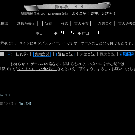
ようこそ！
是非、足跡を！
－新掲示板 王土 2004.12.20.mon 始動－
規投稿
･
･
新規順表示
･
･
新着
･
･
検索
･
･
古の検索
･
･
過去ログ
･
･
古の過去
本日
◆
◆ 昨日
示板です。 メインはキングスフィールドですが、ゲームのことなら何でもどうぞ。
.
･
■
▽
(一括表示) ┃
l
先頭言説
l
┃
[
返信言説
]
┃
未読言説
┃
既読言説
┃
選択言説
お知らせ ： ゲームの攻略などに関するもので、ネタバレを含む場合は
手数ですが
タイトルに
「ネタバレ」
などと加えて頂くよう、よろしくお願いいたし
No.2108
/01/03-03:54
No.2139