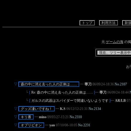
･
トップ
･
･
利用方法
･
･
新
元
ゲームの海
の掲
･
現在、ツリー表示中..
お
▽
･
森の中に消え去った人の正体は……
･
━
帯刀
06/09/24-18:36
No.2107
└
[
Re: 森の中に消え去った人の正体は……
]
━
帯刀
06/09/24-18:44
└
[
ガルスの武器はスパイダーで間違いないようです
]
━
AR/LB
07
▽
･
グッズ凄いですね！
･
━
K.S
06/12/12-21:31
No.2134
▽
･
キリ番
･
━
mino
09/05/27-15:21
No.2310
▽
･
オブリビオン
･
━
yan
07/10/08-18:05
No.2231