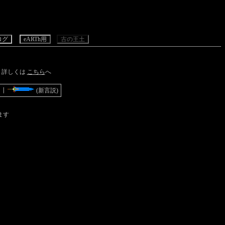
ログ
･
･
eARTh用
･
･
･
古の王土
･
 詳しくは
こちら
へ
┃
(新言説)
ます