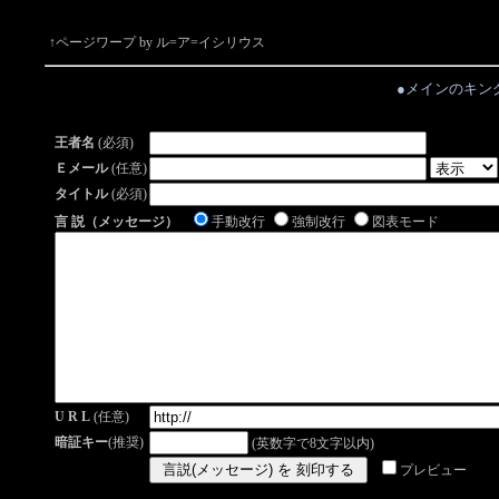
↑ページワープ by ル=ア=イシリウス
●メインのキン
王者名
(必須)
Ｅメール
(任意)
タイトル
(必須)
言 説（メッセージ）
手動改行
強制改行
図表モード
U R L
(任意)
暗証キー
(推奨)
(英数字で8文字以内)
プレビュー