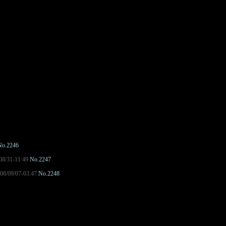
No.2246
08/31-11:49
No.2247
08/09/07-03:47
No.2248